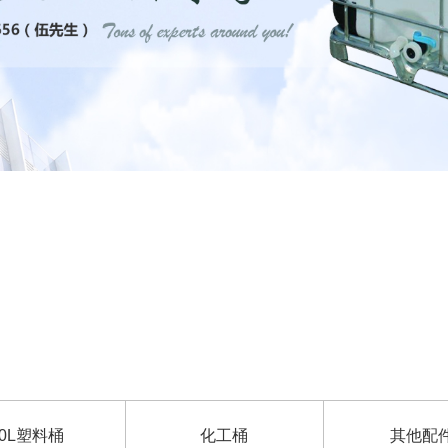
50L塑料桶
化工桶
其他配