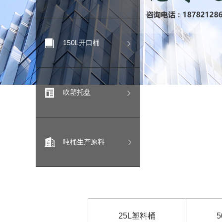
150L开口桶
吹塑托盘
吨桶生产原料
25L塑料桶