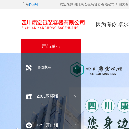
主站
[切换]
欢迎来到四川康宏包装容器有限公司！因为有
因为有你,卓
产品展示
IBC吨桶
200L双环桶
125L开口桶