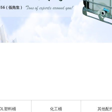
50L塑料桶
化工桶
其他配