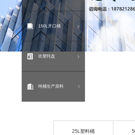
150L开口桶
吹塑托盘
吨桶生产原料
25L塑料桶