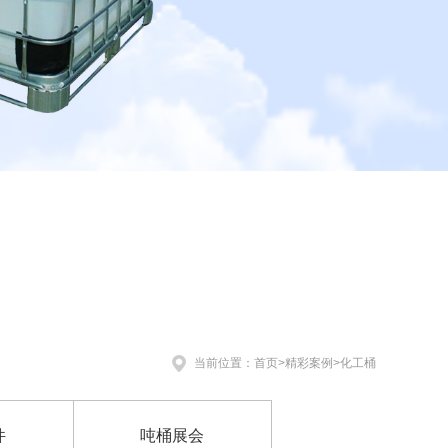
当前位置：
首页
>
精彩案例
>
化工桶
件
吨桶展会