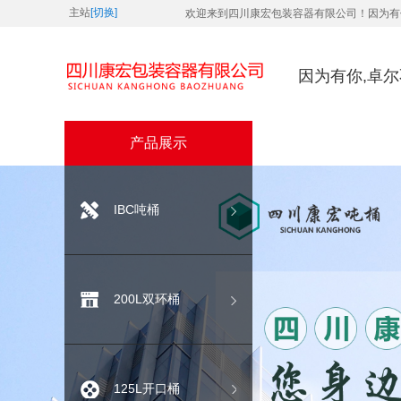
主站
[切换]
欢迎来到四川康宏包装容器有限公司！因为有
因为有你,卓
产品展示
IBC吨桶
200L双环桶
125L开口桶